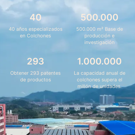
40
500.000
40 años especializados
500.000 m² Base de
en Colchones
producción e
investigación
293
1.000.000
Obtener 293 patentes
La capacidad anual de
de productos
colchones supera el
millón de unidades.